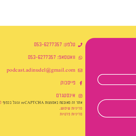
טלפון: 053-6277357
וואטסאפ: 053-6277357
podcast.adinudel@gmail.com​
פייסבוק
אינסטגרם
אתר זה מאובטח באמצעות reCAPTCHA וגוגל בכפוף
ל
מדיניות שימוש
.
מדיניות פרטיות