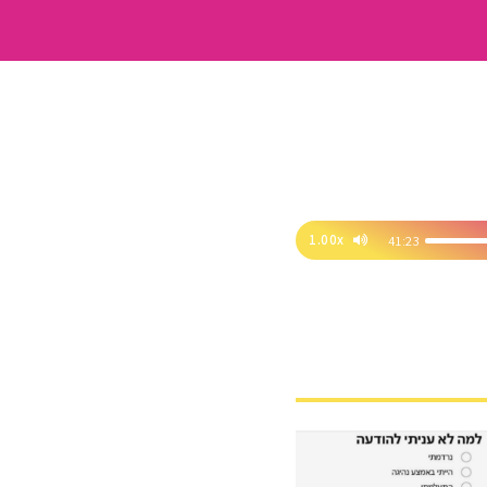
1.00x
41:23