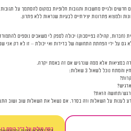
 חדשים ולגייס מחשבות ותגובות חלופיות במקום להסתמך על תגובות א
ונות ולמצוא פתרונות יצירתיים לבעיות שנראות ללא פתרון.
 (חברות, קהילה בפייסבוק) יכולה לספק לי משאבים נוספים להתמודדו
א גם על ידי הפחתת התחושה של בדידות ואי יכולת – זו לא רק אני 
רה במציאות אלא ממה שנרגיש אם זה באמת יקרה.
תח נוכל לשאול 3 שאלות:
קרות?
ארגיש?
הרגש/תחושה הזאת?
ע לענות על השאלות וזה בסדר. אם נשאל את השאלות שוב ושוב התשוב
כמה מילים על ד"ר רותם בן ח