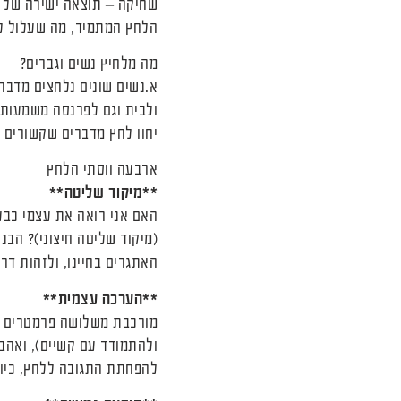
שחיקה – תוצאה ישירה של לח
הלחץ המתמיד, מה שעלול לה
מה מלחיץ נשים וגברים?
א.נשים שונים נלחצים מדבר
ולבית וגם לפרנסה משמעותי
יחוו לחץ מדברים שקשורים 
ארבעה ווסתי הלחץ
**מיקוד שליטה**
האם אני רואה את עצמי כבעל
(מיקוד שליטה חיצוני)? הבנת
האתגרים בחיינו, ולזהות דר
**הערכה עצמית**
מורכבת משלושה פרמטרים עיק
ולהתמודד עם קשיים), ואהב
להפחתת התגובה ללחץ, כיוו