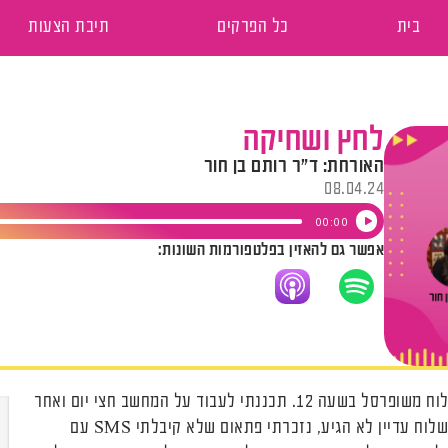
בית
כל הפרקים
תיבת הצעות
לחץ ושחיקה
האורחת: ד"ר רותם בן חור
08.04.24
נגן
00:00
אפשר גם להאזין בפלטפורמות השונות:
אודיו
אתמול היה אמור להגיע משלוח משופרסל בשעה 12. תכננתי לעבוד על המחשב חצי יום ואחר
כך לבשל. בשעה 13, כשהמשלוח עדיין לא הגיע, נזכרתי פתאום שלא קיבלתי SMS עם