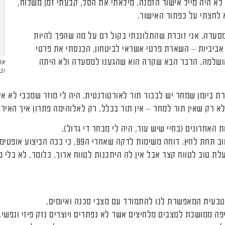
לא היה מייל אישור הזמנה. מילאתי את הסל, קבעתי זמן משלוח,
לחצתי על כפתור האישור.
סעדה. אני זוכרת שהתלוננתי בקול רם על מה שהפך להיות
ביביות – השארת פרטי אשראי לביטחון, הכנסתי את פרטי
הושלמה. הדבר הבא שקרה הוא שהגענו למסעדה ולא היתה
אפ
וב
ת ביומן שמחר יש לבכור תור לאורטודנטית. היה לי מוזר שמכבי לא א
 רק שאין תור למחר – אין תור בכלל. רק לאלוהימה פתרון איך האירוע
תמיד חשבתי שאני פועלת טוב תחת לחץ. דוחה משימות לדקה 
ת טוב לטווח קצר אבל אין לה היתכנות לטווח ארוך. כלומר, לא בלי מ
 טבעית המאפשרת לנו להתמודד עם מצבי סכנה ואיומים.
ה ממושכת למצבים מלחיצים אשר לא נפתרים ויוצרים נזק פיזי ונפשי.