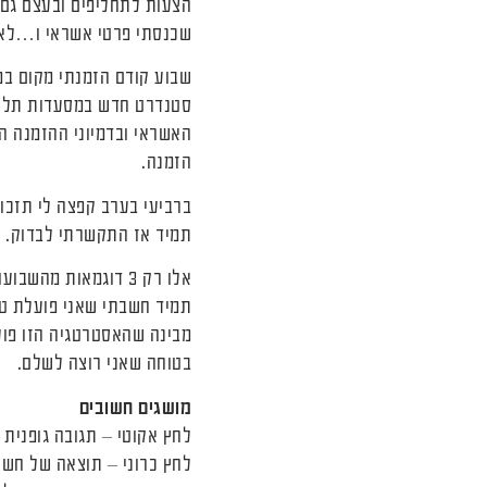
הצעות לתחליפים ובעצם גם 
שכנסתי פרטי אשראי ו…לא 
שבוע קודם הזמנתי מקום במ
סטנדרט חדש במסעדות תל א
האשראי ובדמיוני ההזמנה 
הזמנה.
ברביעי בערב קפצה לי תזכור
תמיד אז התקשרתי לבדוק. לא
אלו רק 3 דוגמאות מהשבועות האחרונים (בחיי שיש עוד, היה לי מבחר די גדול).
מבינה שהאסטרטגיה הזו פועל
בטוחה שאני רוצה לשלם.
מושגים חשובים
לחץ אקוטי – תגובה גופנית
לחץ כרוני – תוצאה של חשיפ