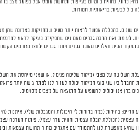
ץ כרוני. נחווית ביומיום כעייפות ותחושת עומס אבל בפועל מצב בו ה
וביל לבעיות בריאותיות חמורות.
ים שונים. בהכללה אפשר לראות יותר נשים שמחזיקות באמונה שהן מצו
ת. לעומת זאת הרבה גברים מאמינים שתפקידם בעיקר לדאוג לפרנסת ה
בתפקוד הבית והילדים מאשר גברים ויותר גברים ילחצו מגורמים הקשו
ת השליטה על מצבי (מיקוד שליטה פנימי), או שאני מייחסת את השליט
 ההבדל בין שני סוגי המיקוד יכולה לעזור לנו לפתח גישה יותר פרואקט
כים בהן אנו יכולים להשפיע על התוצאה של מצבים מסוימים.
ריים: בהירות (כמה ברורות לי היכולות והמגבלות שלי), איתנות (הי
ה עצמית (הכוללת קבלה עצמית וחווית ערך עצמי). פיתוח הערכה עצמ
ן שהיא מאפשרת לנו להתמודד עם אתגרים מתוך תחושת עצמאות וביטח