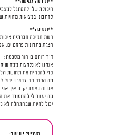
**תודעה גמישה**
היכולת שלי להסתגל למצבים
להתבונן במציאות מזוויות ש
**תמיכה**
רשת תמיכה חברתית איכותית
הצגת פתרונות פרקטיים, אל
ד"ר רותם בן חור מסכמת:
אנחנו לא נלחצות ממה שיק
כדי להפחית את תחושת הלחץ והמ
מה הדבר הכי גרוע שיכול ל
אם זה באמת יקרה איך אני 
מה יעזור לי להתמודד את 
יכול להיות שבהתחלה לא נד
מעניין? יש עוד: