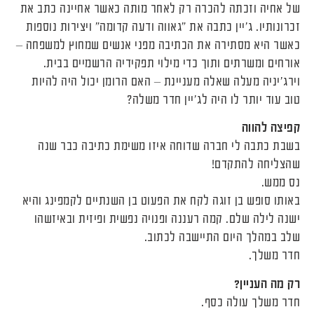
של אחיה וזכתה להכרה רק לאחר מותה כאשר אחיינה כתב את
זכרונותיו. ג'יין כתבה את "גאווה ודעה קדומה" ויצירות נוספות
כאשר היא מסתירה את הכתיבה מפני אנשים שמחוץ למשפחה –
אורחים ומשרתים ותוך כדי מילוי תפקידיה הרשמיים בבית.
וירג'יניה מעלה שאלה מעניינת – האם הרומן יכול היה להיות
טוב עוד יותר לו היה לג'יין חדר משלה?
קפיצה להווה
בשבת כתבה לי חברה שדוחה איזו משימת כתיבה כבר שנה
שהצליחה להתקדם!
נס ממש.
באותו סופש בן זוגה לקח את הפעוט בן השנתיים לקמפינג והיא
ישנה לילה שלם. קמה רעננה ופנויה נפשית ופיזית ובאיזשהו
שלב במהלך היום התיישבה לכתוב.
חדר משלך.
רק מה העניין?
חדר משלך עולה כסף.