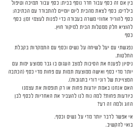
בין אם זה כסף עבור חדר נוסף בבית; כסף עבור תמיכה וטיפול
בילדים; כסף לצאת מהבית ליום יומיים להתבודד עם הכתיבה;
כסף להוריד אחוזי משרה בעבודה כדי לפנות לעצמי זמן; כסף
להוציא חלק ממטלות הבית למיקור חוץ.
כסף
נפגשתי עם יעל לשיחה על נשים וכסף עם התמקדות בקבלת
החלטות.
ניסיון לפענח את הסיבות למצב העגום בו גבר ממוצע ימות עם
יותר מדי כסף ואישה ממוצעת תמות עם פחות מדי כסף (הכתבה
המצויינת של רוני דורי בתגובות).
האם אנחנו באמת יודעות פחות או רק תופסות את עצמנו
כיודעות פחות? למה נוח לנו להעביר את האחריות לכסף לבן
הזוג ולמה זה רע?
אי אפשר לדבר יותר מדי על נשים וכסף.
בואי להקשיב.