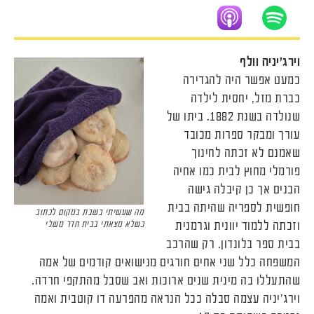
וירג'יניה וולף
כמעט אפשר היה להגדירה
כברת מזל, יחסית לילדה
שנולדה בשנת 1882. ביתו של
עורך ומבקר ספרות מכובד
שאמנם לא זכתה לחינוך
פורמלי מחוץ לבית כמו אחיה
הבנים אך כן קיבלה גישה
חופשית לספריה שהיתה בבית
מה שעשיתי בשבת במקום לכתוב
וזכתה ללמוד יוונית וגרמנית
כשלא מצאתי בבית חדר משלי
בבית ספר בלונדון. רק שהרכב
המשפחה כלל שני אחים חורגים מנישואים קודמים של אמה
שהתעללו בה מינית שנים ארוכות ואב שסבל מהתקפי חרדה.
וירג'יניה עצמה סבלה ככל הנראה מהפרעה דו קוטבית ואמה