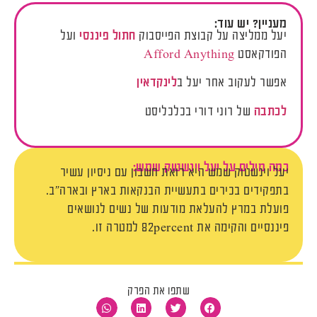
מעניין? יש עוד:
יעל ממליצה על קבוצת הפייסבוק
חתול
פיננסי
ועל
הפודקאסט
Afford Anything
אפשר לעקוב אחר יעל ב
לינקדאין
לכתבה
של רוני דורי בכלכליסט
כמה מילים על יעל וינשטוק שמש:
יעל וינשטוק שמש היא רואת חשבון עם ניסיון עשיר
בתפקידים בכירים בתעשיית הבנקאות בארץ ובארה"ב.
פועלת במרץ להעלאת מודעות של נשים לנושאים
פיננסיים והקימה את 82percent למטרה זו.
שתפו את הפרק