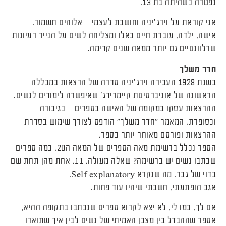
נפטרה כשהיתה בת 13.
אני קוראת על וירג'יניה וחושבת לעצמי – אלוהים תשמור.
אישה, ילדה, עוברת חיים כאלו ומצליחה לשים על הנייר רעיונות
שרלוונטיים גם יותר ממאה שנים קדימה.
חדר משלך
בשנת 1928 העבירה וירג'יניה סדרה של הרצאות במכללה
הראשונה של אוניברסיטת קיימרידג' שאיפשרה לימודים לנשים.
ההרצאות עסקו במקומה של האישה בספרים – כגיבורה
וכסופרת. המאמר "חדר משלך" הודפס לצורך שימוש בסדרת
ההרצאות ופורסם מאוחר יותר כספר.
הספר נכלל ברשימת מאה הספרים של המאה ה20. כמה ספרים
שכתבו נשים יש ברשימה? שאלה מעולה. 11. אחת מהן תחת שם
בדוי של גבר. מה שנקרא Self explanatory.
אגב הופתעתי, חשבתי שיהיו עוד פחות.
אם לך, כמו לי, לא יצא לקרוא ספרים שנכתבו בתקופה ההיא,
אספר שההבדל בין מצבן האמיתי של נשים לבין איך שתוארו