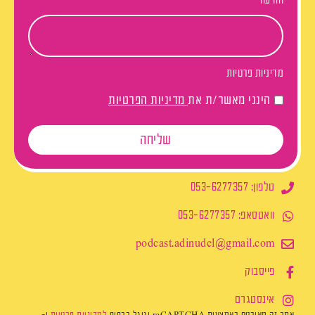
הודעה
מדיניות פרטיות
הינני מאשר/ת את
מדיניות הפרטיות
שליחה
טלפון: 053-6277357
וואטסאפ: 053-6277357
podcast.adinudel@gmail.com​
פייסבוק
אינסטגרם