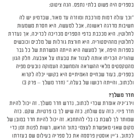
בספרים היה פשוט בלתי נתפס. הנה ציטוט:
"וכך עולה דמות מורכבת ומוזרה עד מאוד, שבדמיון יש לה
חשיבות מדרגה ראשונה, אבל למעשה, היא חסרת משמעות
לחלוטין. היא מככבת בדפי הספרים מכריכה לכריכה, אך נעדרת
לחלוטין מההיסטוריה. היא חורצת גורלות של מלכים וכובשים
בספרות היפה, אך למעשה היא הייתה המשרתת של כל גבר
שהוריה הכריחו אותה לענוד את טבעתו על אצבעה. חלק הגון
מהטקסטים מלאי ההשראה והמחשבה העמוקה נובעים מפיה
בספרים, בעוד שבחיים האמיתיים היא בקושי יכלה לקרוא
ולכתוב, והייתה רכושו של בעלה." (חדר משלך – פרק 3)
חדר משלך?
וירג'יניה אומרת שכדי לכתוב, נדרש חדר משלך. זה יכול להיות
חדר פיזי. כזה עם שולחן. כזה שיש לך בו פרטיות. שקט. כזה
שמותר לך לשבת בו בלי להתחבא. זה יכול להיות חדר במובן של
מקום שאני מאפשרת לעצמי בתוך הראש, רשות לפנות זמן כדי
לכתוב. ג'יין אוסטין פרסמה את כל ספריה בעילום שם בעזרתו