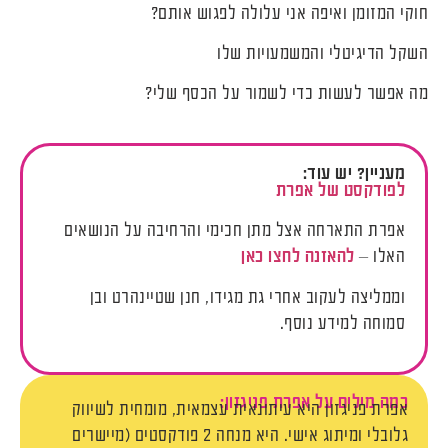
חוקי המזומן ואיפה אני עלולה לפגוש אותם?
השקל הדיגיטלי והמשמעויות שלו
מה אפשר לעשות כדי לשמור על הכסף שלי?
מעניין? יש עוד:
לפודקסט של אפרת
אפרת התארחה אצל מתן חכימי והרחיבה על הנושאים
האלו –
להאזנה לחצו כאן
וממליצה לעקוב אחרי גת מגידו, חנן שטיינהרט ובן
סמוחה למידע נוסף.
כמה מילים על אפרת פניגזון:
אפרת פניגזון היא עיתונאית עצמאית, מומחית לשיווק
גלובלי ומיתוג אישי. היא מנחה 2 פודקסטים (מיישרים