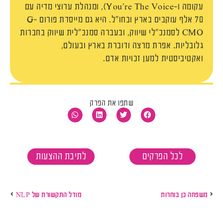
עקומה ו-You’re The Voice), ומנהלת ערוצי מדיה עם
70 אלף עוקבים בארץ ובחו״ל. היא גם מייסדת פורום G-
CMO לסמנכ״לי שיווק, ובעברה סמנכ״לית שיווק בחברות
גלובליות. אפרת מרצה ודוברת בארץ ובעולם,
ואקטיביסטית למען זכויות אדם.
שתפו את הפרק
לכל הפרקים
לתיבת ההצעות
משפחה כן בוחרות
מודל התקשורת של NLP