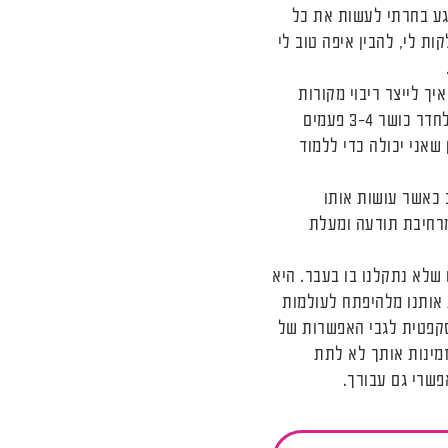
גע בחרתי לעשות את כל
ת לי, להבין איפה טוב לי
יך לייצר ריבוי מקורות
הכנסה או איך מייצרים אפילו חיים של חופש כלכלי, אז ממש כמו שעושים הליכה או הולכים לחדר כושר 3-4 פעמים
ע אני יושבת כמה זמן שאני יכולה כדי ללמוד
ב כאשר עושות אותו
מרחיבת תודעה ומעלת
שלא נתקלנו בו בעבר. היא
 אותנו מלהיפתח לעולמות
סקפטית לגבי האפשרות של
מזמינות אותך לא לתת
פשרי גם עבורך.