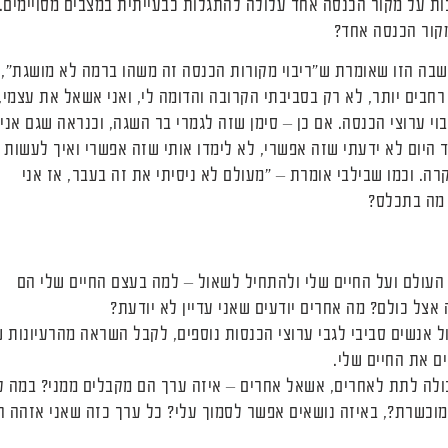
ת על מקור הכנסה אחד עלולה להתגלות כבעייתית במצבים מסויימים.
מקור הכנסה אחד?
בה הזו שאומרת ש"ריבוי מקורות הכנסה זה משהו ברמה לא מושגת",
חבים יותר, לא רק בסביבתי הקרובה והדומה לי, ואני אשאל את עצמי,
י ערוצי הכנסה. אם כן – סימן שזה לגמרי בר השגה, וכנראה שגם אני
ד היום לא ידעתי שזה אפשרי, לא לימדו אותי שזה אפשרי ואיך לעשות
קרה. וכמו שבילבי אומרת – "מעולם לא ניסיתי את זה בעבר, אז אני
 מה בתכלס?
העולם ועל החיים שלי ולהתחיל לשאול – למה בעצם החיים שלי הם
צל כולם? מה אחרים יודעים שאני עדיין לא יודעת?
 אנשים סביבי לגבי ערוצי הכנסות נוספים, לקבל השראה מהרעיונות 
ם את החיים שלי.
כולה לתת לאחרים, אשאל אחרים – איזה ערך הם מקבלים ממני? במה ל
מוכשרת?, באיזה נושאים אפשר לסמוך עלי? כל ערך כזה שאני אזהה ה