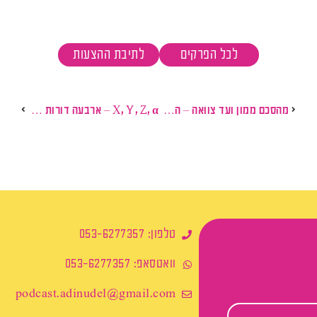
לכל הפרקים
לתיבת ההצעות
מהסכם ממון ועד צוואה – המסמכים שכל אישה חייבת להכיר
X, Y, Z, α – ארבעה דורות – משרד אחד
טלפון: 053-6277357
וואטסאפ: 053-6277357
podcast.adinudel@gmail.com​