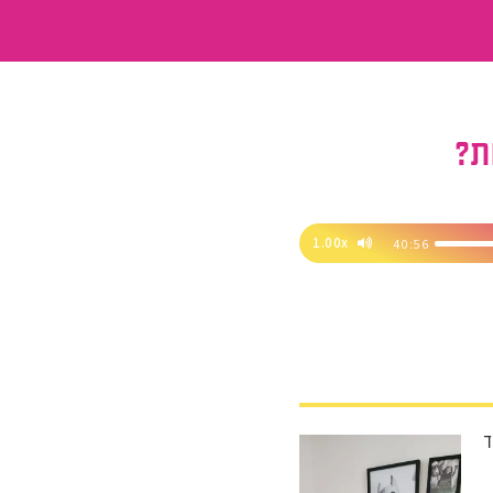
ת?
1.00x
40:56
ד