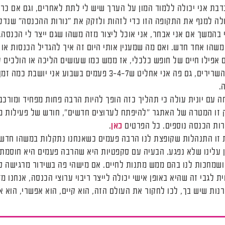
בת אני יכולה ללמוד המון על הערך שיש לי לתת לאחרים, וגם אם כר
ולה למנף את התקופה הזו כדי לזהות ולזקק את "נורות ההכנסה" שנדלקו
י בהמשך אם אני אבחר, אני אוכל ליצור מזה משהו שגם ייצר לי הכנסה.
משהו אחד חדש. ואם מה שמענין אותי היום זה איך להגדיל הכנסות או א
בשבוע כדי לחזק את השרירים, גם פה אני אחליט ש3-4-7 פעמים בשבו
.
ה עם יונית עולה כי תהליך כזה הופך להיות הרבה פחות מפחיד ומורכ
ק זו המטרה של האתגר "להיפתח לערוצים חדשים", חודש של פעילות 
רות הכנסה נוספים. כל הפרטים
כאן
.
 זו התנהלות שקופצת לנו הרבה פעמים כשאנחנו נתקלות במשהו חדש 
ן עלינו שלא נפגע. הבעיה עם סקפטיות היא שהרבה פעמים היא חוסמת
ושמחכות לנו בהם ממש מתנות לחיים. אם מישהי פה בשידור מרגישה 
ת לגבי זה שהיא באופן אישי יכולה לייצר ריבוי ערוצי הכנסה, אנחנו 
ות שיש בך, לכו לחקור את העולם הזה, הוא קיים, הוא אפשרי, הוא א