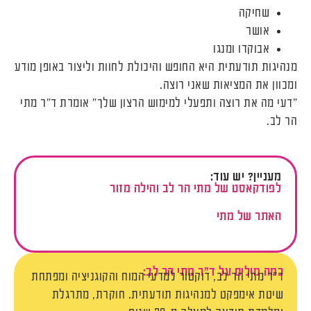
שחיקה
אושר
אבוקדו ומנגו
מנהיגות תודעתית היא החופש והיכולת לחוות וליצור באופן מודע
ומכוון את המציאות שאני רוצה.
"דעי מה את רוצה ותפעלי למימוש הרצון שלך" אומרת ד"ר מתי
הר לב.
מעניין? יש עוד:
לפודקאסט של מתי הר לב והילה מזור
האתר של מתי
כמה מילים על ד"ר מתי הר לב:
ד"ר מתי הר לב, דוקטור למדעי המוח והקוגניציה ומפתחת
שיטת אימפקט למנהיגות תודעתית. חוקרת, מתרגלת