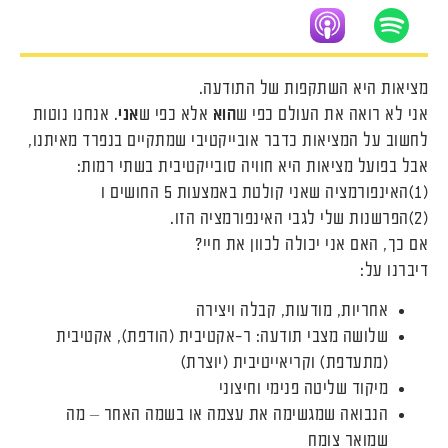
מציאות היא השתקפות של התודעה.
אני לא רואה את העולם כפי ש
הוא
אלא כפי ש
אני
. אנחנו נוטות
לחשוב על המציאות כדבר אובייקטיבי שמתקיים בנפרד מאיתנו,
אבל בפועל מציאות היא חוויה סובייקטיבית בשתי רמות:
(1)האינפורמציה שאני קולטת באמצעות 5 החושים ו
(2)הפרשנות שלי לגבי האינפורמציה הזו.
אם כך, האם אני יכולה לכוון את חיי?
דיברנו על:
אחריות, מודעות, קבלה ויצירה
שלושה מצבי תודעה: ר-אקטיבית (הודפת), אקטיבית
(מתעדפת) וקריאייטיבית (יוצרת)
מיקוד שליטה פנימי וחיצוני
הנבואה שמגשימה את עצמה או בשמה האחר – מה
שמואר צומח