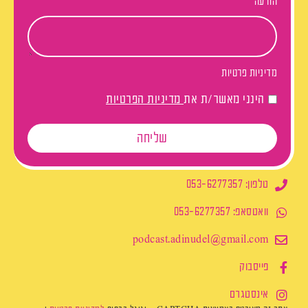
הודעה
מדיניות פרטיות
הינני מאשר/ת את
מדיניות הפרטיות
שליחה
טלפון: 053-6277357
וואטסאפ: 053-6277357
podcast.adinudel@gmail.com​
פייסבוק
אינסטגרם