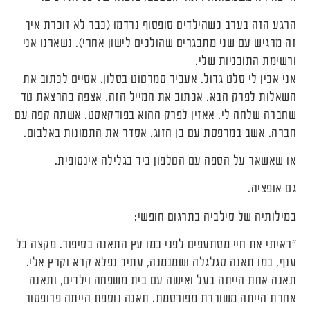
הרגע הזה בערב כשהילדים סופסוף נרדמו (כבר לא זוכרת איך
זה מרגיש עם שני מתבגרים שהולכים לישון אחרי). נשארנו אני
ורשימת התוכניות שלי.
אני אכין לי סלט גדול. אעביר סמרטוט בסלון. אסיים לכתוב את
השאלות לפרק הבא. אכתוב את המייל הזה. אצפה בהרצאת טד
שחברה שלחה לי. אאזין לפרק ההוא בפודקאסט. אשתה קפה עם
חברה. אשב במרפסת עם בן הזוג. אסדר את התמונות באלבום.
או שאשאר על הספה עם הטלפון ביד בגלילה אינסופית.
גם אופציה.
במילותיה של סילביה בתרגום חופשי:
"ראיתי את חיי מסתעפים לפני כמו עץ התאנה בסיפור. מקצה כל
ענף, כמו תאנה סגלגלה ושמנמנה, עתיד נפלא קרא וקרץ אלי.
תאנה אחת הייתה בעל ואישה עם בית משפחה וילדים, ותאנה
אחרת הייתה משוררת מפורסמת. תאנה נוספת הייתה פרופסור