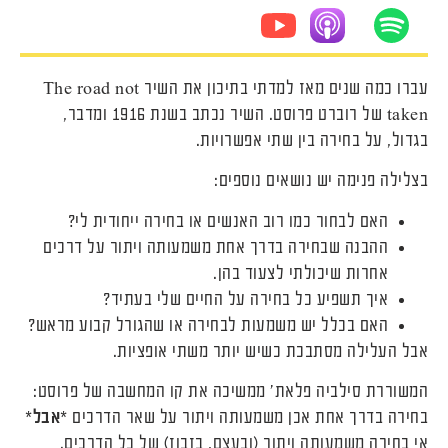
עברו כמה שנים מאז למדתי בתיכון את השיר The road not
taken של רוברט פרוסט. השיר נכתב בשנת 1916 ומדבר,
בגדול, על בחירה בין שתי אפשרויות.
בצלילה פנימה יש נושאים נוספים:
האם לבחור כמו רוב האנשים או בחירה ייחודית לי?
ההבנה שבחירה בדרך אחת משמעותה ויתור על דרכים
אחרות שיכולתי לצעוד בהן.
איך תשפיע כל בחירה על החיים שלי בעתיד?
האם בכלל יש משמעות לבחירה או שהגורל קבוע מראש?
אבל העלילה מסתבכת כשיש יותר משתי אופציות.
המשוררת סילביה פלאת' ממשיכה את קו המחשבה של פרוסט:
בחירה בדרך אחת אכן משמעותה ויתור על שאר הדרכים *
אבל
*
אי בחירה משמעותה ויתור (ובעצם, בזבוז) של כל הדרכים.