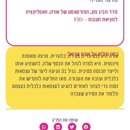
מה עוד מעניין?
מדד
הביג
מק
,
הפודקאסט
של
אורה
,
האפליקציה
למציאת
הטבות
–
FID
כמה מילים על אורה אריאל:
אורה היא פנסיונרית צעירה, בלוגרית, מרצה ומאמנת
פיננסית. היא למדה לנהל את הכסף שלה, להשקיע אותו
ולייצר הכנסה פסיבית. בגיל 31 הגיעה ליעד של עצמאות
כלכלית ועזבה את העבודה. מאז החליטה להקדיש את
זמנה כדי לעזור לאחרים להגיע לעצמאות כלכלית בעצמם
וללמוד את המידע שצברה
שתפו את הפרק