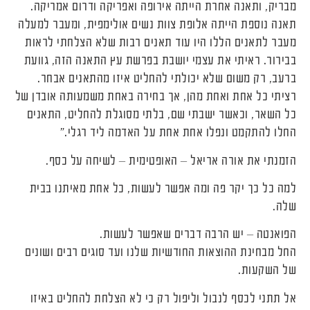
מבריק, ותאנה אחרת הייתה אירופה ואפריקה ודרום אמריקה.
תאנה נוספת הייתה אלופת צוות נשים אולימפית, ומעבר למעלה
מעבר לתאנים הללו היו עוד תאנים רבות שלא הצלחתי לראות
בבירור. ראיתי את עצמי יושבת בפרשת עץ התאנה הזה, גוועת
ברעב, רק משום שלא יכולתי להחליט איזו מהתאנים אבחר.
רציתי כל אחת ואחת מהן, אך בחירה באחת משמעותה אובדן של
כל השאר, וכאשר ישבתי שם, בלתי מסוגלת להחליט, התאנים
החלו להתקמט ונפלו אחת אחת על האדמה ליד רגלי."
הזמנתי את אורה אריאל – האופטימית – לשיחה על כסף.
למה כל כך יקר פה ומה אפשר לעשות, כל אחת מאיתנו בבית
שלה.
הפואנטה – יש הרבה דברים שאפשר לעשות.
החל מבחינת ההוצאות החודשיות שלנו ועד סוגים רבים ושונים
של השקעות.
אל תתני לכסף לנבול וליפול רק כי לא הצלחת להחליט באיזו