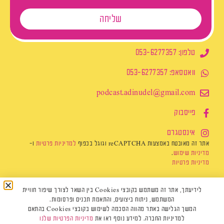
שליחה
טלפון: 053-6277357
וואטסאפ: 053-6277357
podcast.adinudel@gmail.com​
פייסבוק
אינסטגרם
אתר זה מאובטח באמצעות reCAPTCHA וגוגל בכפוף
למדיניות פרטיות
ו-
מדיניות שימוש
.
מדיניות פרטיות
לידיעתך, אתר זה משתמש בקובצי Cookies בין השאר לצורך שיפור חוויית
המשתמש, ניתוח ביצועים, והתאמת תכנים ופרסומות.
המשך הגלישה באתר מהווה הסכמה לשימוש בקובצי Cookies בהתאם
למדיניות החברה. למידע נוסף ראו את
מדיניות הפרטיות שלנו