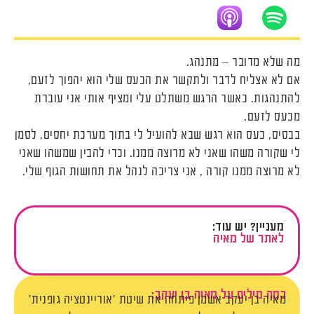
מה שלא מדובר – מתנהג.
אם לא אצליח לדבר ולתקשר את הכעס שלי הוא יהפוך לזעם,
להתנהגות. כאשר הרגש משתלט עלי ומציף אותי אני עוברת
מכעס לזעם.
בבסיס, כעס הוא רגש שבא להועיל לי בתוך מערכת יחסים, לסמן
לי שקורה משהו שאני לא מרוצה ממנו. וכדי להבין שמשהו שאני
לא מרוצה ממנו קורה , אני צריכה לנהל את תחושות הגוף שלי.
מעניין? יש עוד:
לאתר של מאיה
כמה מילים על מאיה בן יעקב:
מאיה בן יעקב אשמן פיתחה את שיטת 'אוריינטציה גופנית'