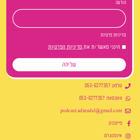
הודעה
מדיניות פרטיות
הינני מאשר/ת את
מדיניות הפרטיות
שליחה
טלפון: 053-6277357
וואטסאפ: 053-6277357
podcast.adinudel@gmail.com​
פייסבוק
אינסטגרם