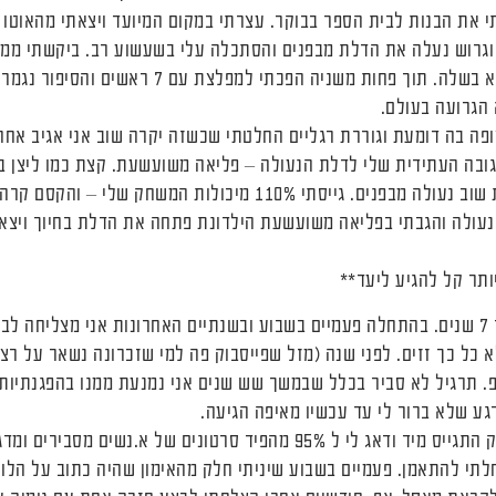
 את הבנות לבית הספר בבוקר. עצרתי במקום המיועד ויצאתי מהאוטו כ
גרוש נעלה את הדלת מבפנים והסתכלה עלי בשעשוע רב. ביקשתי ממנ
בחיוך רחב. ביקשתי שוב והיא בשלה. תוך פחות משניה ה
הגרועה בעולם.
צופה בה דומעת וגוררת רגליים החלטתי שכשזה יקרה שוב אני אגיב א
גובה העתידית שלי לדלת הנעולה – פליאה משועשעת. קצת כמו ליצן ב
למחרת בבוקר, כצפוי, הדלת שוב נעולה מבפנים. גייסתי 110% מיכולות המ
נעולה והגבתי בפליאה משועשעת הילדונת פתחה את הדלת בחיוך ויצא
ותר קל להגיע ליעד**
אני מתאמנת בקרוספיט כבר 7 שנים. בהתחלה פעמיים בשבוע ובשנתיים האחרונות אני מצל
 כל כך זזים. לפני שנה (מזל שפייסבוק פה למי שזכרונה נשאר על ר
. תרגיל לא סביר בכלל שבמשך שש שנים אני נמנעת ממנו בהפגנתיות
גע שלא ברור לי עד עכשיו מאיפה הגיעה.
ובכן, האלגוריתם של פייסבוק התגייס מיד ודאג לי ל 95% מהפיד סרטונים של
לתי להתאמן. פעמיים בשבוע שיניתי חלק מהאימון שהיה כתוב על הלו