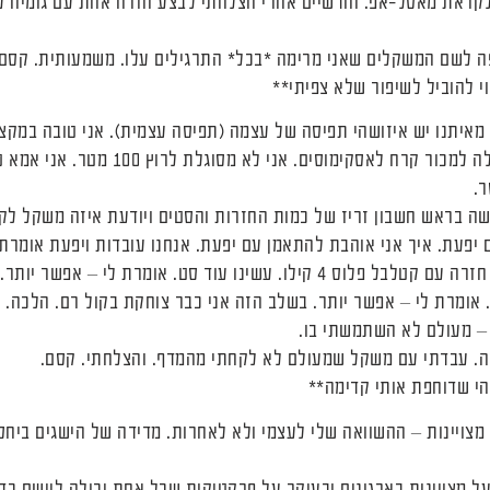
קראת מאסל-אפ. חודשיים אחרי הצלחתי לבצע חזרה אחת עם גומיה עב
פה לשם המשקלים שאני מרימה *בכל* התרגילים עלו. משמעותית. קסם.
י להוביל לשיפור שלא צפיתי**
 מאיתנו יש איזושהי תפיסה של עצמה (תפיסה עצמית). אני טובה במקצ
אני לא יודעת לשיר. אני יכולה למכור קרח לאסק
ושה בראש חשבון זריז של כמות החזרות והסטים ויודעת איזה משקל לק
פעת. איך אני אוהבת להתאמן עם יפעת. אנחנו עובדות ויפעת אומרת ל
לה – עזבי, לא היום. הלכה. חזרה עם קטלבל פלוס 4 קילו. עשינו עוד סט. אומ
וד סט. אומרת לי – אפשר יותר. בשלב הזה אני כבר צוחקת בקול רם. הלכה
– מעולם לא השתמשתי בו.
ה. עבדתי עם משקל שמעולם לא לקחתי מהמדף. והצלחתי. קסם.
י שדוחפת אותי קדימה**
מצויינות – ההשוואה שלי לעצמי ולא לאחרות. מדידה של הישגים ביח