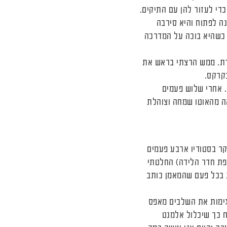
די לעזור להן עם התיקים.
ה לפתוח והיא סירבה
פכתי למפלצת עם 7 ראשים והסיפור נגמר כשהיא בוכה על המדרכה
חרת. ממש הרצתי בראש את
קרקס.
שחק שלי – והקסם קרה. אחרי שלוש פעמים
ה מהאוטו שמחה וצוהלת
יחה לבקר בסטודיו ארבע פעמים
צפת חדר הלידה) החלטתי
 בכל פעם שהמאמן כותב
 א.נשים מסבירים ומדגימות את השלבים מאפס
ח כך שיכלול אלמנט