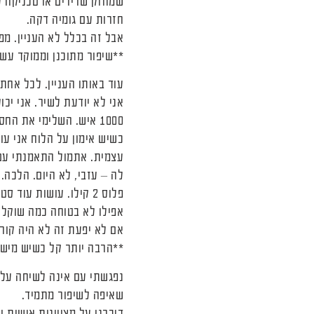
שמחזק שרירים או טכניקה ל
חזרות עם גומיה דקה.
אבל זה בכלל לא העניין. מ
**שיפור מתוכנן וממוקד עשו
עוד באותו העניין. לכל אחת
1000 איש. השלימי את החסר.
כשיש אימון על הלוח אני ע
עצמית. אתמול התאמנתי עם י
פלוס 2 קילו. עושות ע
אפילו לא בטוחה כמה שוקל 
אם לא יפעת זה לא היה קור
**הרבה יותר קל כשיש מישה
נפגשתי עם אינה לשיחה על 
שאיפה לשיפור מתמיד.