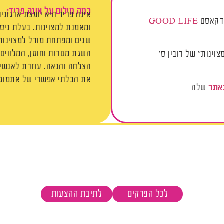
כמה מילים על אינה פריד:
אינה פריד היא יועצת ארגונית
ודקאסט
GOOD LIFE
ומאמנת למצוינות. בעלת ניסיון
שנים ומפתחת מודל למצוינות
השגת מטרות וחוסן, המלווים
וינות" של רובין ס'
הצלחה והנאה. עוזרת לאנשים
את הבלתי אפשרי של אתמול 
אתר
שלה
לכל הפרקים
לתיבת ההצעות